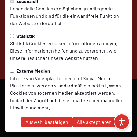
Essenziell
auf Social Media folgen
Essenzielle Cookies ermöglichen grundlegende
Funktionen und sind für die einwandfreie Funktion
der Website erforderlich.
Statistik
Statistik Cookies erfassen Informationen anonym.
Impressum
Datenschutz
Cookies
Diese Informationen helfen und zu verstehen, wie
unsere Besucher unsere Website nutzen.
© 2026 SV Molbergen,
präsentiert von
ClubShare
Externe Medien
Inhalte von Videoplattformen und Social-Media-
Plattformen werden standardmäßig blockiert. Wenn
Cookies von externen Medien akzeptiert werden,
bedarf der Zugriff auf diese Inhalte keiner manuellen
Einwilligung mehr.
Marketing
Auswahl bestätigen
Alle akzeptieren
Marketing-Cookies werden verwendet, um Ihnen
relevante und personalisierte Werbung anzuzeigen.