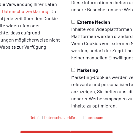
Philipp Bünger
Diese Informationen helfen u
die Verwendung Ihrer Daten
Schriftführer
unsere Besucher unsere Webs
r
Datenschutzerklärung
. Du
l jederzeit über den Cookie-
Externe Medien
ite widerrufen oder
Inhalte von Videoplattformen
chte, dass aufgrund
Plattformen werden standard
ellungen möglicherweise nicht
Wenn Cookies von externen M
 Website zur Verfügung
werden, bedarf der Zugriff au
Erich Hochartz
keiner manuellen Einwilligun
Beisitzer im Vorstand
Marketing
Marketing-Cookies werden v
relevante und personalisier
anzuzeigen. Sie helfen uns, di
unserer Werbekampagnen zu
Inhalte zu optimieren.
Details
|
Datenschutzerklärung
|
Impressum