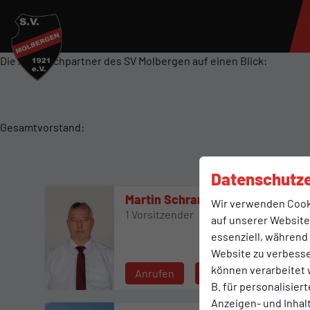
Die Ansprechpartner des SV Molbergen auf einen Blick:
Gesamtvorstand:
Datenschutze
Martin Schrand
Wir verwenden Cook
1 Vorsitzender
auf unserer Website.
essenziell, während
Website zu verbess
können verarbeitet w
Anrufen
E-Mail
B. für personalisier
Anzeigen- und Inha