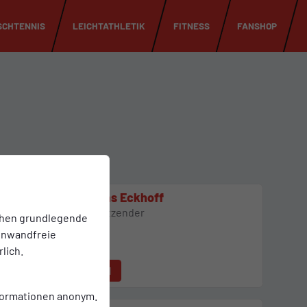
SCHTENNIS
LEICHTATHLETIK
FITNESS
FANSHOP
Thomas Eckhoff
3. Vorsitzender
chen grundlegende
einwandfreie
lich.
E-Mail
nformationen anonym.