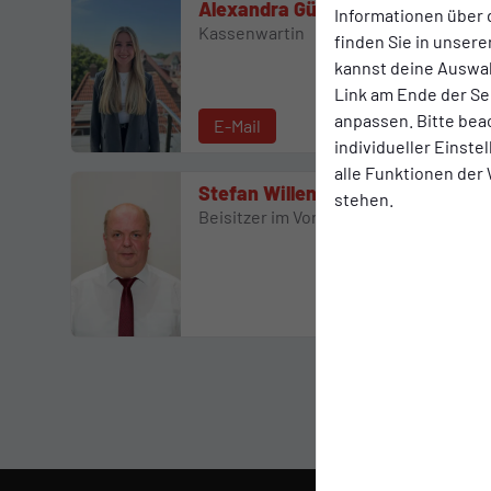
Alexandra Güttler
Informationen über 
Kassenwartin
finden Sie in unsere
kannst deine Auswah
Link am Ende der Se
anpassen. Bitte bea
E-Mail
individueller Einst
alle Funktionen der
Stefan Willenborg
stehen.
Beisitzer im Vorstand