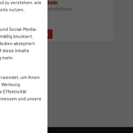
Maik Abeln
nd zu verstehen, wie
stellv. Schriftführer
ite nutzen.
 und Social-Media-
E-Mail
mäßig blockiert.
edien akzeptiert
f diese Inhalte
g mehr.
erwendet, um Ihnen
te Werbung
e Effektivität
 messen und unsere