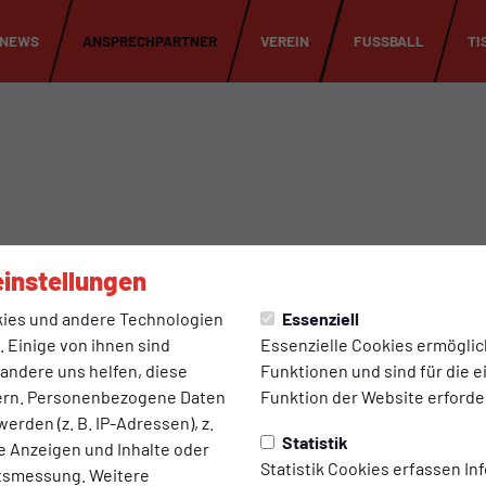
NEWS
ANSPRECHPARTNER
VEREIN
FUSSBALL
TI
instellungen
Heiner Abeln
ies und andere Technologien
Essenziell
2. Vorsitzender
 Einige von ihnen sind
Essenzielle Cookies ermögli
 andere uns helfen, diese
Funktionen und sind für die 
ern. Personenbezogene Daten
Funktion der Website erforder
erden (z. B. IP-Adressen), z.
E-Mail
Statistik
te Anzeigen und Inhalte oder
Statistik Cookies erfassen I
ltsmessung. Weitere