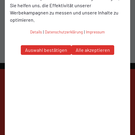
Sie helfen uns, die Effektivität unserer
Werbekampagnen zu messen und unsere Inhalte zu
3 Herren
optimieren.
Details
|
Datenschutzerklärung
|
Impressum
Auswahl bestätigen
Alle akzeptieren
SV Molbergen
auf Social Media folgen