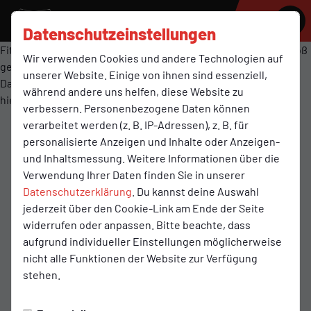
SV MOLBERGEN
Datenschutzeinstellungen
Fitness wird bei einem Sportverein wie dem SV Molbergen groß
Wir verwenden Cookies und andere Technologien auf
geschrieben.
unserer Website. Einige von ihnen sind essenziell,
Da wir uns auf verschiedene Sparten konzentrieren findet Ihr
während andere uns helfen, diese Website zu
hier Infos zu :
verbessern. Personenbezogene Daten können
verarbeitet werden (z. B. IP-Adressen), z. B. für
personalisierte Anzeigen und Inhalte oder Anzeigen-
und Inhaltsmessung. Weitere Informationen über die
Frauen Fitness
Verwendung Ihrer Daten finden Sie in unserer
Datenschutzerklärung
. Du kannst deine Auswahl
Kinderturnen
jederzeit über den Cookie-Link am Ende der Seite
Tanzgruppen
widerrufen oder anpassen. Bitte beachte, dass
aufgrund individueller Einstellungen möglicherweise
nicht alle Funktionen der Website zur Verfügung
stehen.