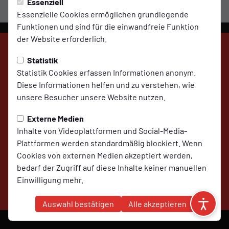
Essenziell
Essenzielle Cookies ermöglichen grundlegende
Funktionen und sind für die einwandfreie Funktion
der Website erforderlich.
Statistik
Statistik Cookies erfassen Informationen anonym.
SV Molbergen
Diese Informationen helfen und zu verstehen, wie
auf Social Media folgen
unsere Besucher unsere Website nutzen.
Externe Medien
Inhalte von Videoplattformen und Social-Media-
Plattformen werden standardmäßig blockiert. Wenn
Impressum
Datenschutz
Cookies
Cookies von externen Medien akzeptiert werden,
bedarf der Zugriff auf diese Inhalte keiner manuellen
Einwilligung mehr.
© 2026 SV Molbergen,
präsentiert von
ClubShare
Marketing
Auswahl bestätigen
Alle akzeptieren
Marketing-Cookies werden verwendet, um Ihnen
relevante und personalisierte Werbung anzuzeigen.