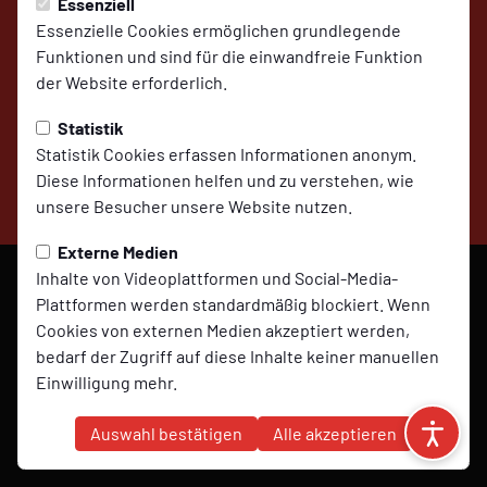
Essenziell
Essenzielle Cookies ermöglichen grundlegende
Funktionen und sind für die einwandfreie Funktion
der Website erforderlich.
Impressum
Datenschutz
Cookies
Statistik
Statistik Cookies erfassen Informationen anonym.
Diese Informationen helfen und zu verstehen, wie
© 2026 SV Molbergen,
unsere Besucher unsere Website nutzen.
präsentiert von
ClubShare
Externe Medien
Inhalte von Videoplattformen und Social-Media-
Plattformen werden standardmäßig blockiert. Wenn
Cookies von externen Medien akzeptiert werden,
bedarf der Zugriff auf diese Inhalte keiner manuellen
Einwilligung mehr.
Marketing
Auswahl bestätigen
Alle akzeptieren
Marketing-Cookies werden verwendet, um Ihnen
relevante und personalisierte Werbung anzuzeigen.