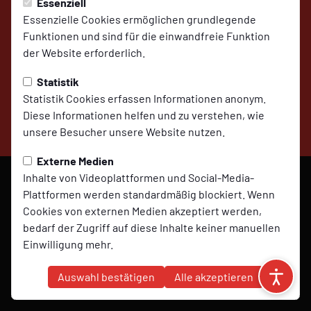
Essenziell
Essenzielle Cookies ermöglichen grundlegende
Funktionen und sind für die einwandfreie Funktion
der Website erforderlich.
Impressum
Datenschutz
Cookies
Statistik
Statistik Cookies erfassen Informationen anonym.
Diese Informationen helfen und zu verstehen, wie
© 2026 SV Molbergen,
unsere Besucher unsere Website nutzen.
präsentiert von
ClubShare
Externe Medien
Inhalte von Videoplattformen und Social-Media-
Plattformen werden standardmäßig blockiert. Wenn
Cookies von externen Medien akzeptiert werden,
bedarf der Zugriff auf diese Inhalte keiner manuellen
Einwilligung mehr.
Marketing
Auswahl bestätigen
Alle akzeptieren
Marketing-Cookies werden verwendet, um Ihnen
relevante und personalisierte Werbung anzuzeigen.