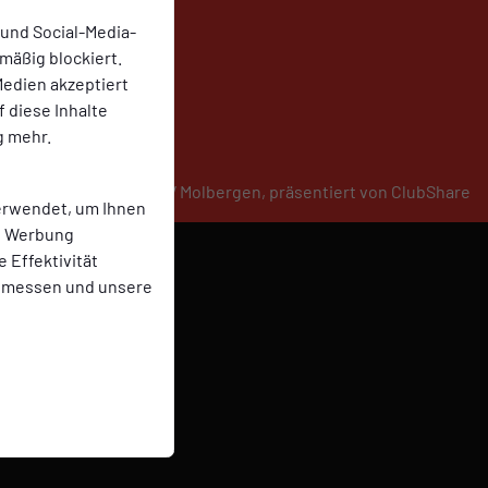
 und Social-Media-
mäßig blockiert.
edien akzeptiert
f diese Inhalte
g mehr.
© 2026 SV Molbergen,
präsentiert von
ClubShare
erwendet, um Ihnen
te Werbung
e Effektivität
 messen und unsere