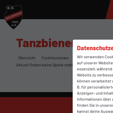
Tanzbienen
Datenschutze
Wir verwenden Cook
Übersicht
Funktionsteam
Spielplan und Ergebn
auf unserer Website.
Aktuell finden keine Spiele statt.
essenziell, während
Website zu verbess
können verarbeitet w
B. für personalisier
Anzeigen- und Inha
Informationen über 
finden Sie in unsere
kannst deine Auswah