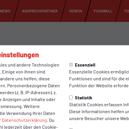
NEWS
ANSPRECHPARTNER
VEREIN
FUSSBALL
TI
instellungen
ies und andere Technologien
Essenziell
isse
Tabelle
 Einige von ihnen sind
Essenzielle Cookies ermögli
 andere uns helfen, diese
Funktionen und sind für die 
ern. Personenbezogene Daten
Funktion der Website erforder
erden (z. B. IP-Adressen), z.
Statistik
te Anzeigen und Inhalte oder
Statistik Cookies erfassen I
ltsmessung. Weitere
Diese Informationen helfen u
die Verwendung Ihrer Daten
unsere Besucher unsere Webs
r
Datenschutzerklärung
. Du
l jederzeit über den Cookie-