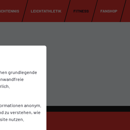
SCHTENNIS
LEICHTATHLETIK
FITNESS
FANSHOP
chen grundlegende
einwandfreie
lich.
nformationen anonym.
nd zu verstehen, wie
ite nutzen.