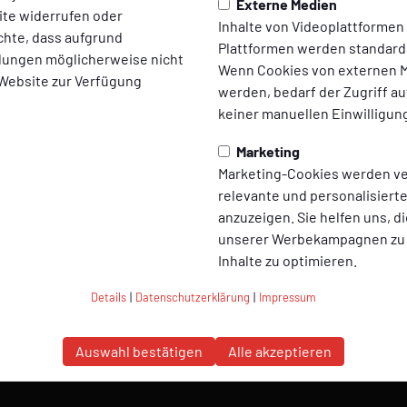
Externe Medien
ite widerrufen oder
SV Molbergen
Inhalte von Videoplattformen
chte, dass aufgrund
auf Social Media folgen
Plattformen werden standard
ellungen möglicherweise nicht
Wenn Cookies von externen M
 Website zur Verfügung
werden, bedarf der Zugriff au
keiner manuellen Einwilligun
Marketing
Marketing-Cookies werden v
relevante und personalisier
anzuzeigen. Sie helfen uns, di
unserer Werbekampagnen zu
Inhalte zu optimieren.
Details
|
Datenschutzerklärung
|
Impressum
Auswahl bestätigen
Alle akzeptieren